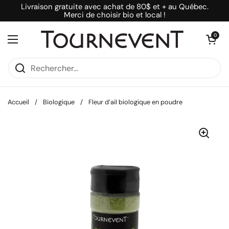
Passer au contenu
Livraison gratuite avec achat de 80$ et + au Québec.
Merci de choisir bio et local !
Ouvrir le pani
0
Ouvrir le menu
Accueil
/
Biologique
/
Fleur d’ail biologique en poudre