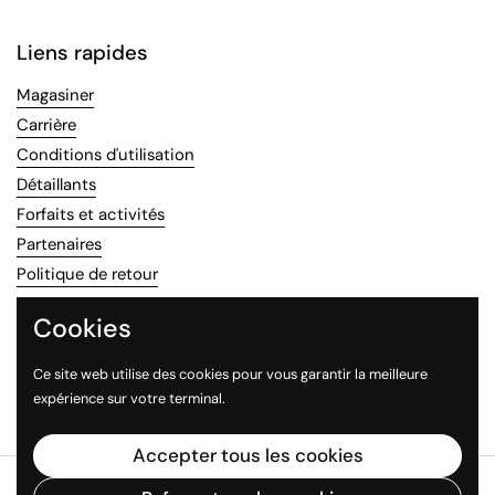
Liens rapides
Magasiner
Carrière
Conditions d'utilisation
Détaillants
Forfaits et activités
Partenaires
Politique de retour
Recettes
Cookies
Rechercher
Se déconnecter
Ce site web utilise des cookies pour vous garantir la meilleure
Recettes professionnelles
expérience sur votre terminal.
Accepter tous les cookies
Droits d'auteur © 2026
TournevenT
.