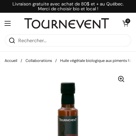
Passer au contenu
Livraison gratuite avec achat de 80$ et + au Québec.
Merci de choisir bio et local !
Ouvrir le pani
0
Ouvrir le menu
Accueil
/
Collaborations
/
Huile végétale biologique aux piments fort