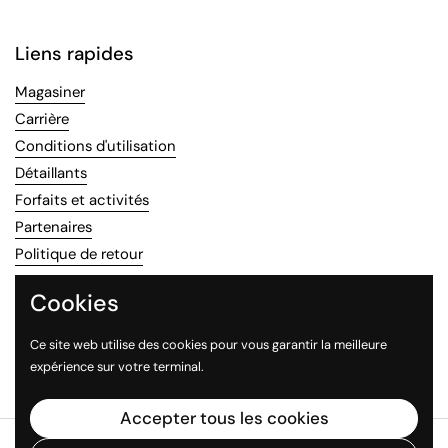
Liens rapides
Magasiner
Carrière
Conditions d'utilisation
Détaillants
Forfaits et activités
Partenaires
Politique de retour
Recettes
Cookies
Rechercher
Se déconnecter
Ce site web utilise des cookies pour vous garantir la meilleure
Recettes professionnelles
expérience sur votre terminal.
Accepter tous les cookies
Droits d'auteur © 2026
TournevenT
.